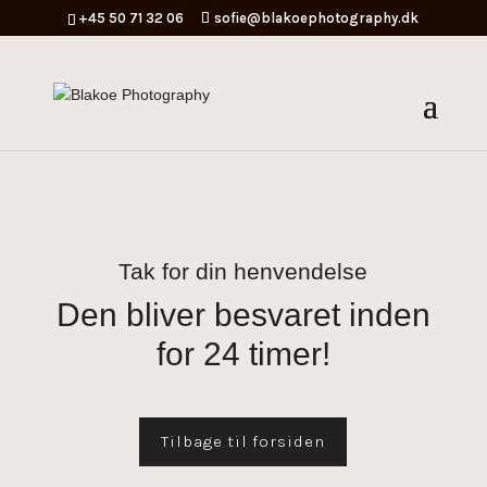
+45 50 71 32 06
sofie@blakoephotography.dk
Tak for din henvendelse
Den bliver besvaret inden
for 24 timer!
Tilbage til forsiden